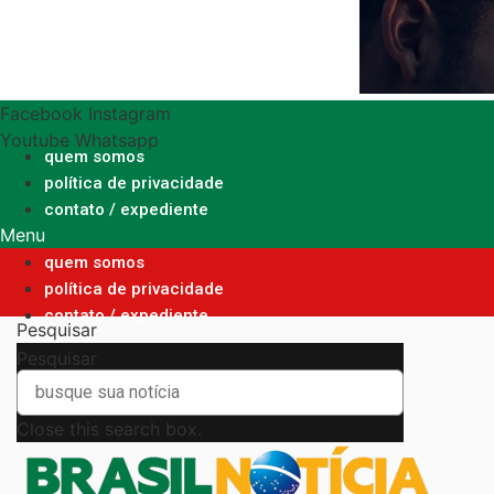
Ir
para
o
conteúdo
Facebook
Instagram
Youtube
Whatsapp
quem somos
política de privacidade
contato / expediente
Menu
quem somos
política de privacidade
contato / expediente
Pesquisar
Pesquisar
Close this search box.