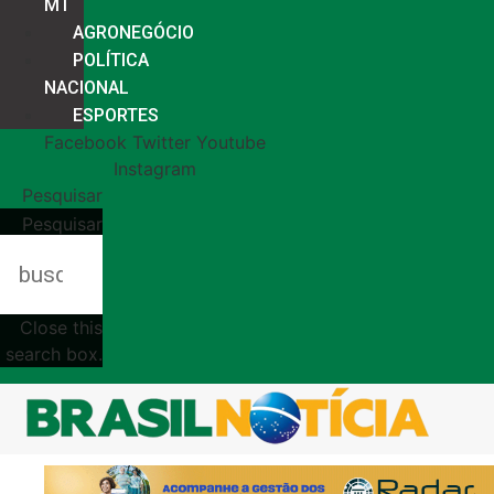
MT
AGRONEGÓCIO
POLÍTICA
NACIONAL
ESPORTES
Facebook
Twitter
Youtube
Instagram
Pesquisar
Pesquisar
Close this
search box.