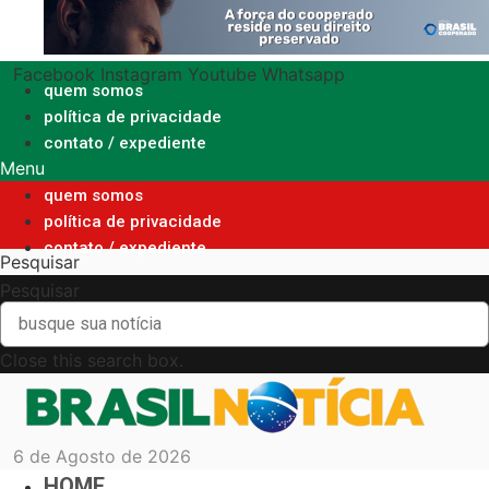
Ir
para
o
Facebook
Instagram
Youtube
Whatsapp
conteúdo
quem somos
política de privacidade
contato / expediente
Menu
quem somos
política de privacidade
contato / expediente
Pesquisar
Pesquisar
Close this search box.
6 de Agosto de 2026
HOME