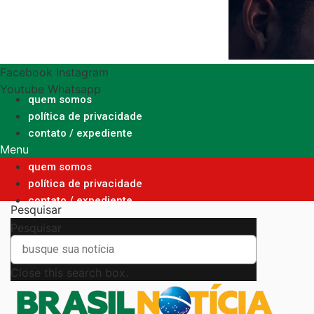
Ir
para
o
conteúdo
Facebook
Instagram
Youtube
Whatsapp
quem somos
política de privacidade
contato / expediente
Menu
quem somos
política de privacidade
contato / expediente
Pesquisar
Pesquisar
Close this search box.