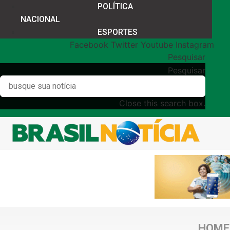
POLÍTICA
NACIONAL
ESPORTES
Facebook
Twitter
Youtube
Instagram
Pesquisar
Pesquisar
Close this search box.
HOME