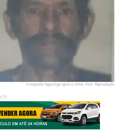
O suspeito fugiu logo após o crime. Foto: Reprodução
ade