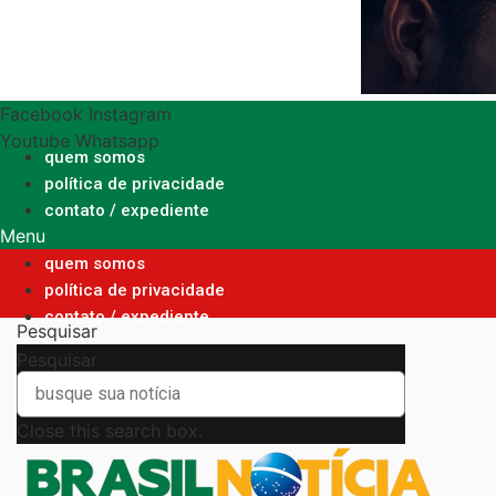
Ir
para
o
conteúdo
Facebook
Instagram
Youtube
Whatsapp
quem somos
política de privacidade
contato / expediente
Menu
quem somos
política de privacidade
contato / expediente
Pesquisar
Pesquisar
Close this search box.