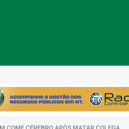
M COME CÉREBRO APÓS MATAR COLEGA