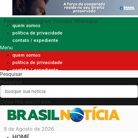
Ir
para
o
Facebook
Instagram
Youtube
Whatsapp
conteúdo
quem somos
política de privacidade
contato / expediente
Menu
quem somos
política de privacidade
contato / expediente
Pesquisar
Pesquisar
Close this search box.
9 de Agosto de 2026
HOME