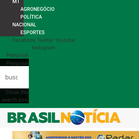
MT
AGRONEGÓCIO
POLÍTICA
NACIONAL
ESPORTES
Facebook
Twitter
Youtube
Instagram
Pesquisar
Pesquisar
Close this
search box.