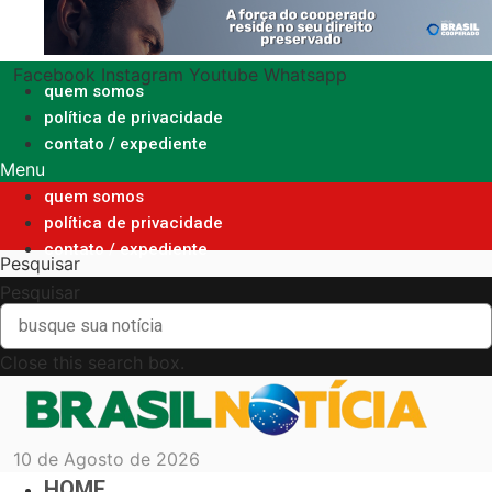
Ir
para
o
Facebook
Instagram
Youtube
Whatsapp
conteúdo
quem somos
política de privacidade
contato / expediente
Menu
quem somos
política de privacidade
contato / expediente
Pesquisar
Pesquisar
Close this search box.
10 de Agosto de 2026
HOME