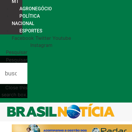
MT
AGRONEGÓCIO
POLÍTICA
NACIONAL
ESPORTES
Facebook
Twitter
Youtube
Instagram
Pesquisar
Pesquisar
Close this
search box.