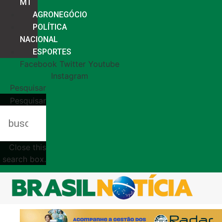
MT
AGRONEGÓCIO
POLÍTICA
NACIONAL
ESPORTES
Facebook
Twitter
Youtube
Instagram
Pesquisar
Pesquisar
Close this
search box.