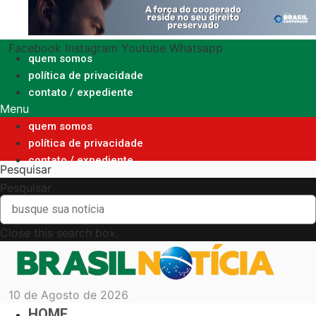
Ir
para
o
Facebook
Instagram
Youtube
Whatsapp
conteúdo
quem somos
política de privacidade
contato / expediente
Menu
quem somos
política de privacidade
contato / expediente
Pesquisar
Pesquisar
Close this search box.
10 de Agosto de 2026
HOME