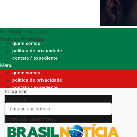
Ir
para
o
conteúdo
Facebook
Instagram
Youtube
Whatsapp
quem somos
política de privacidade
contato / expediente
Menu
quem somos
política de privacidade
contato / expediente
Pesquisar
Pesquisar
Close this search box.