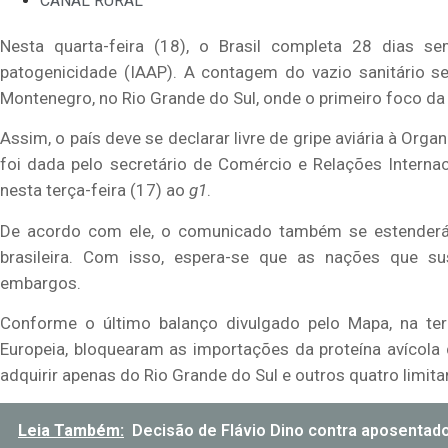
CANAL RURAL
Nesta quarta-feira (18), o Brasil completa 28 dias s
patogenicidade (IAAP). A contagem do vazio sanitário se
Montenegro, no Rio Grande do Sul, onde o primeiro foco da 
Assim, o país deve se declarar livre de gripe aviária à Or
foi dada pelo secretário de Comércio e Relações Internaci
nesta terça-feira (17) ao
g1
.
De acordo com ele, o comunicado também se estenderá
brasileira. Com isso, espera-se que as nações que s
embargos.
Conforme o último balanço divulgado pelo Mapa, na terç
Europeia, bloquearam as importações da proteína avícola
adquirir apenas do Rio Grande do Sul e outros quatro limi
Leia Também:
Decisão de Flávio Dino contra aposentado