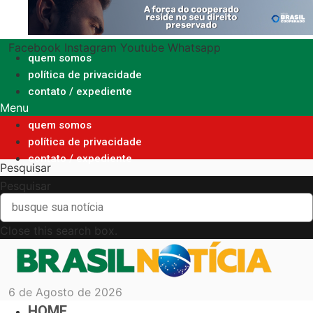
Ir
para
o
Facebook
Instagram
Youtube
Whatsapp
conteúdo
quem somos
política de privacidade
contato / expediente
Menu
quem somos
política de privacidade
contato / expediente
Pesquisar
Pesquisar
Close this search box.
6 de Agosto de 2026
HOME