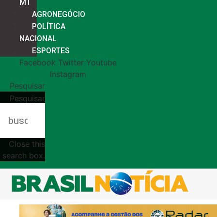
MT
AGRONEGÓCIO
POLÍTICA
NACIONAL
ESPORTES
Facebook
Twitter
Youtube
Instagram
Pesquisar
Pesquisar
Close this
search box.