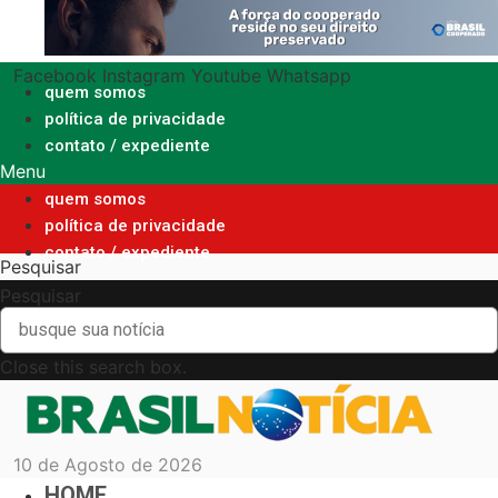
Ir
para
o
Facebook
Instagram
Youtube
Whatsapp
conteúdo
quem somos
política de privacidade
contato / expediente
Menu
quem somos
política de privacidade
contato / expediente
Pesquisar
Pesquisar
Close this search box.
10 de Agosto de 2026
HOME