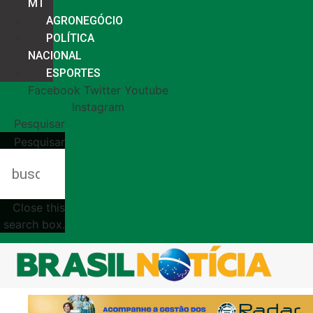
MT
AGRONEGÓCIO
POLÍTICA
NACIONAL
ESPORTES
Facebook
Twitter
Youtube
Instagram
Pesquisar
Pesquisar
Close this
search box.