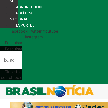
MT
AGRONEGÓCIO
POLÍTICA
NACIONAL
ESPORTES
Facebook
Twitter
Youtube
Instagram
Pesquisar
Pesquisar
Close this
search box.