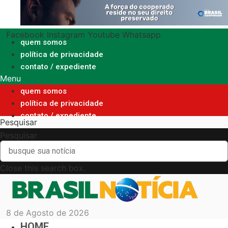
Ir
para
o
Facebook
Instagram
Youtube
Whatsapp
conteúdo
quem somos
política de privacidade
contato / expediente
Menu
quem somos
política de privacidade
contato / expediente
Pesquisar
Pesquisar
Close this search box.
8 de Agosto de 2026
HOME