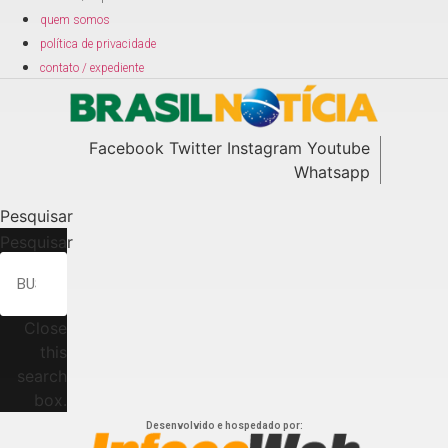
quem somos
política de privacidade
contato / expediente
Facebook
Twitter
Instagram
Youtube
Whatsapp
Pesquisar
Pesquisar
Close
this
search
box.
Desenvolvido e hospedado por: