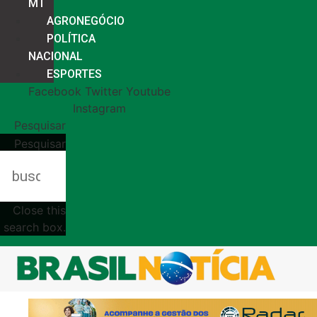
MT
AGRONEGÓCIO
POLÍTICA
NACIONAL
ESPORTES
Facebook
Twitter
Youtube
Instagram
Pesquisar
Pesquisar
Close this
search box.