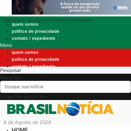
Ir
para
o
Facebook
Instagram
Youtube
Whatsapp
conteúdo
quem somos
política de privacidade
contato / expediente
Menu
quem somos
política de privacidade
contato / expediente
Pesquisar
Pesquisar
Close this search box.
8 de Agosto de 2026
HOME