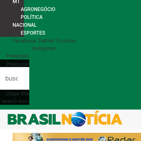
MT
AGRONEGÓCIO
POLÍTICA
NACIONAL
ESPORTES
Facebook
Twitter
Youtube
Instagram
Pesquisar
Pesquisar
Close this
search box.