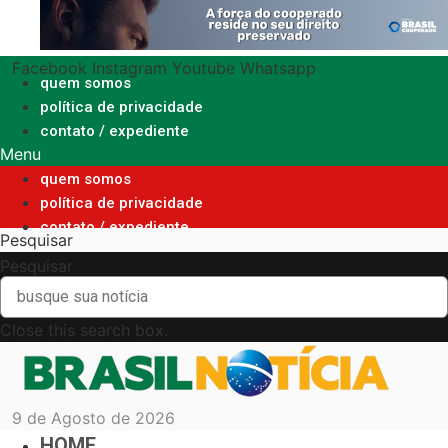
Ir
para
o
Facebook
Instagram
Youtube
Whatsapp
conteúdo
quem somos
política de privacidade
contato / expediente
Menu
quem somos
política de privacidade
contato / expediente
Pesquisar
Pesquisar
Close this search box.
9 de Agosto de 2026
HOME