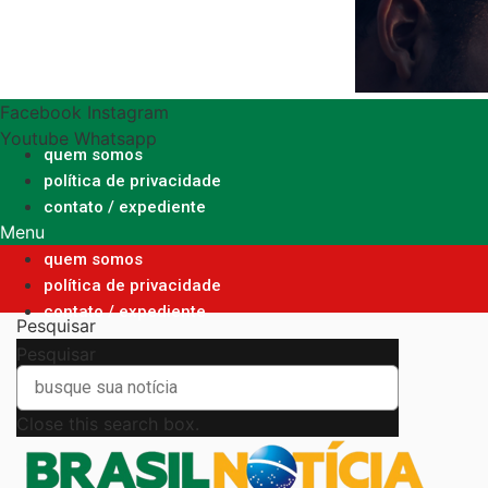
Ir
para
o
conteúdo
Facebook
Instagram
Youtube
Whatsapp
quem somos
política de privacidade
contato / expediente
Menu
quem somos
política de privacidade
contato / expediente
Pesquisar
Pesquisar
Close this search box.