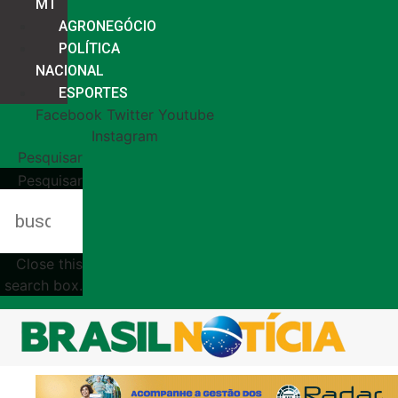
MT
AGRONEGÓCIO
POLÍTICA
NACIONAL
ESPORTES
Facebook
Twitter
Youtube
Instagram
Pesquisar
Pesquisar
Close this
search box.