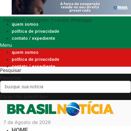
Ir
para
o
Facebook
Instagram
Youtube
Whatsapp
conteúdo
quem somos
política de privacidade
contato / expediente
Menu
quem somos
política de privacidade
contato / expediente
Pesquisar
Pesquisar
Close this search box.
7 de Agosto de 2026
HOME