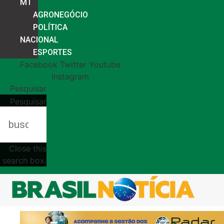
MT
AGRONEGÓCIO
POLÍTICA
NACIONAL
ESPORTES
Facebook
Twitter
Youtube
Instagram
Pesquisar
Pesquisar
Close this
search box.