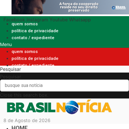
Ir
para
o
Facebook
Instagram
Youtube
Whatsapp
conteúdo
quem somos
política de privacidade
contato / expediente
Menu
quem somos
política de privacidade
contato / expediente
Pesquisar
Pesquisar
Close this search box.
8 de Agosto de 2026
HOME