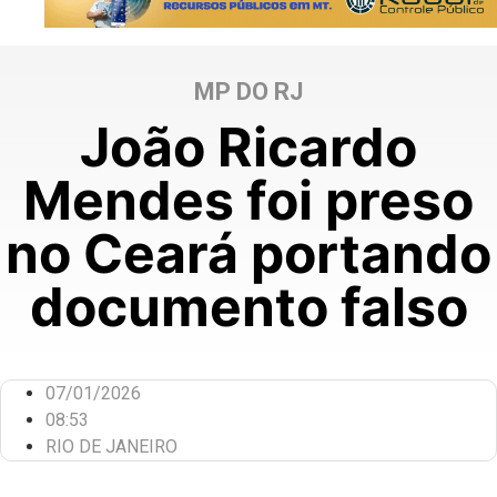
MP DO RJ
João Ricardo
Mendes foi preso
no Ceará portando
documento falso
07/01/2026
08:53
RIO DE JANEIRO