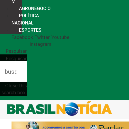
MT
AGRONEGÓCIO
POLÍTICA
NACIONAL
ESPORTES
Facebook
Twitter
Youtube
Instagram
Pesquisar
Pesquisar
Close this
search box.