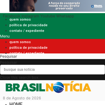
Ir
para
o
Facebook
Instagram
Youtube
Whatsapp
conteúdo
quem somos
política de privacidade
contato / expediente
Menu
quem somos
política de privacidade
contato / expediente
Pesquisar
Pesquisar
Close this search box.
8 de Agosto de 2026
HOME