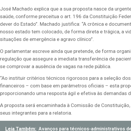
José Machado explica que a sua proposta nasce da urgente
saúde, conforme preceitua o art. 196 da Constituição Federa
dever do Estado”. Machado justifica: “A crônica e documenta
nosso estado tem colocado, de forma direta e trágica, a v
situações de emergência e agravo clínico”.
O parlamentar escreve ainda que pretende, de forma organ
regulação que assegure a imediata transferência de pacien
se comprovar a ausência de vagas na rede pública.
“Ao instituir critérios técnicos rigorosos para a seleção d
financeiros – com base em parâmetros oficiais – esta propo
proporcionando uma resposta ágil e efetiva às demandas 
A proposta será encaminhada à Comissão de Constituição,
seus integrantes para a relatoria.
Leia Também:
Avanços para técnicos-administrativos d