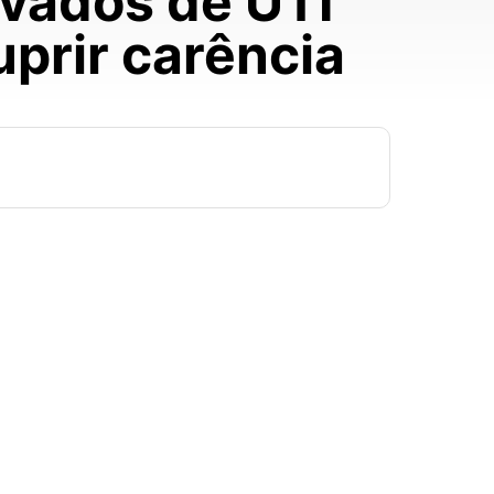
ivados de UTI
prir carência