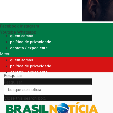
Ir
para
o
conteúdo
Facebook
Instagram
Youtube
Whatsapp
quem somos
política de privacidade
contato / expediente
Menu
quem somos
política de privacidade
contato / expediente
Pesquisar
Pesquisar
Close this search box.