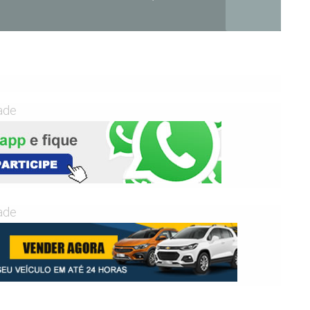
ade
ade