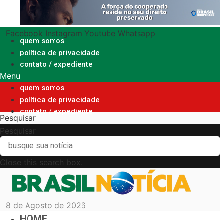
Ir
para
o
Facebook
Instagram
Youtube
Whatsapp
conteúdo
quem somos
política de privacidade
contato / expediente
Menu
quem somos
política de privacidade
contato / expediente
Pesquisar
Pesquisar
Close this search box.
8 de Agosto de 2026
HOME