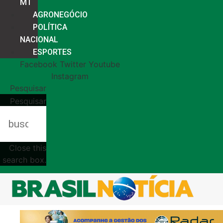
MT
AGRONEGÓCIO
POLÍTICA
NACIONAL
ESPORTES
Facebook
Twitter
Youtube
Instagram
Pesquisar
Pesquisar
Close this
search box.