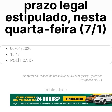
prazo legal
estipulado, nesta
quarta-feira (7/1)
06/01/2026
15:43
POLÍTICA DF
Hospital da Criança de Brasília José Alencar (HCB) - (crédito:
Divulgação CLDF)
publicidade