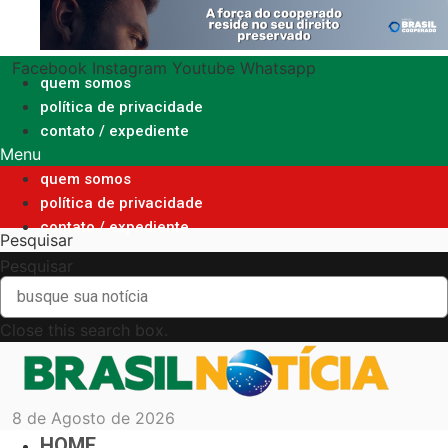
Ir
para
o
Facebook
Instagram
Youtube
Whatsapp
conteúdo
quem somos
política de privacidade
contato / expediente
Menu
quem somos
política de privacidade
contato / expediente
Pesquisar
Pesquisar
Close this search box.
8 de Agosto de 2026
HOME