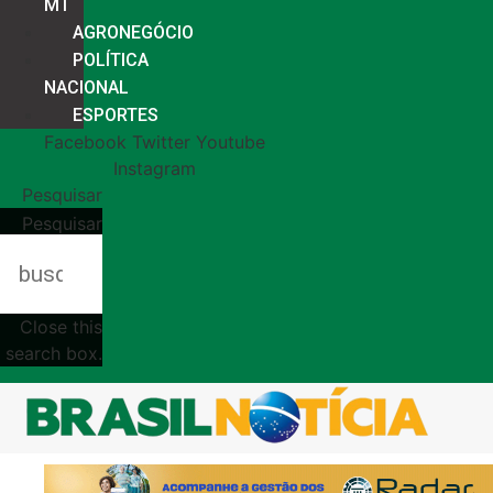
MT
AGRONEGÓCIO
POLÍTICA
NACIONAL
ESPORTES
Facebook
Twitter
Youtube
Instagram
Pesquisar
Pesquisar
Close this
search box.