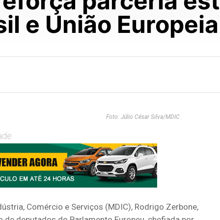
eforça parceria est
sil e União Europeia
Foto: Júlio César Silva/MDIC
ade
dústria, Comércio e Serviços (MDIC), Rodrigo Zerbone,
ção de deputados do Parlamento Europeu, chefiada por