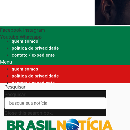
Ir
para
o
conteúdo
Facebook
Instagram
Youtube
Whatsapp
quem somos
política de privacidade
contato / expediente
Menu
quem somos
política de privacidade
contato / expediente
Pesquisar
Pesquisar
Close this search box.