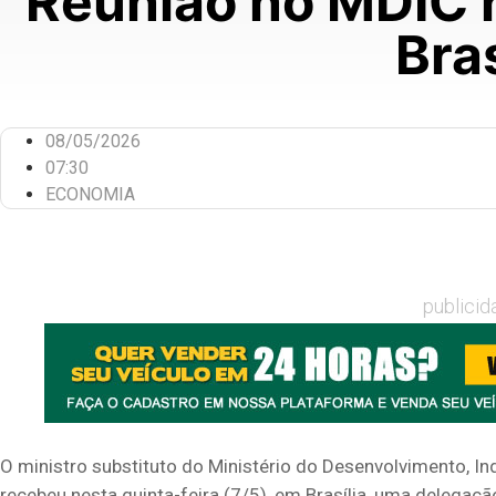
Reunião no MDIC r
Bra
08/05/2026
07:30
ECONOMIA
publicid
O ministro substituto do Ministério do Desenvolvimento, In
recebeu nesta quinta-feira (7/5), em Brasília, uma delega