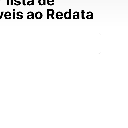
 lista de
veis ao Redata