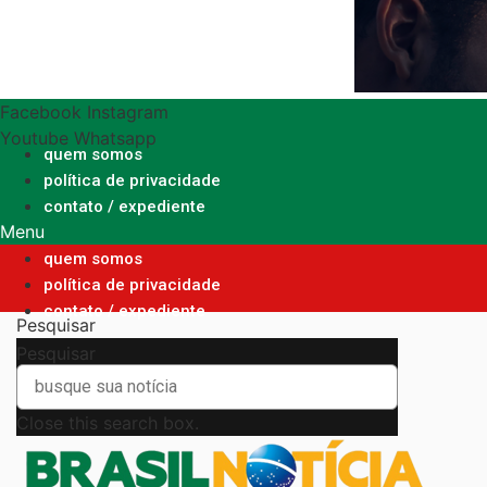
Ir
para
o
conteúdo
Facebook
Instagram
Youtube
Whatsapp
quem somos
política de privacidade
contato / expediente
Menu
quem somos
política de privacidade
contato / expediente
Pesquisar
Pesquisar
Close this search box.