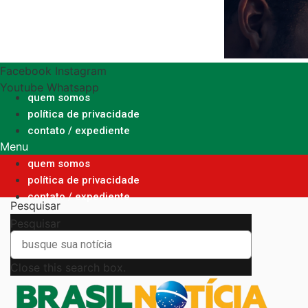
Ir
para
o
conteúdo
Facebook
Instagram
Youtube
Whatsapp
quem somos
política de privacidade
contato / expediente
Menu
quem somos
política de privacidade
contato / expediente
Pesquisar
Pesquisar
Close this search box.