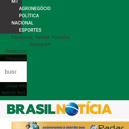
MT
AGRONEGÓCIO
POLÍTICA
NACIONAL
ESPORTES
Facebook
Twitter
Youtube
Instagram
Pesquisar
Pesquisar
Close this
search box.