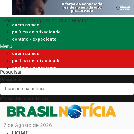
Ir
para
o
Facebook
Instagram
Youtube
Whatsapp
conteúdo
quem somos
política de privacidade
contato / expediente
Menu
quem somos
política de privacidade
contato / expediente
Pesquisar
Pesquisar
Close this search box.
7 de Agosto de 2026
HOME