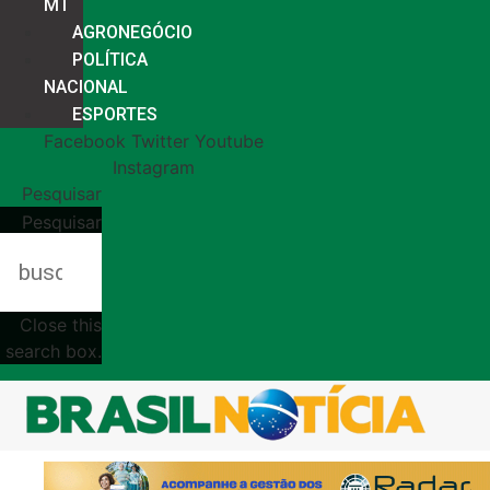
MT
AGRONEGÓCIO
POLÍTICA
NACIONAL
ESPORTES
Facebook
Twitter
Youtube
Instagram
Pesquisar
Pesquisar
Close this
search box.