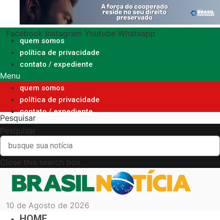
Ir
para
o
Facebook
Instagram
Youtube
Whatsapp
conteúdo
quem somos
política de privacidade
contato / expediente
Menu
quem somos
política de privacidade
contato / expediente
Pesquisar
Pesquisar
Close this search box.
10 de Agosto de 2026
HOME